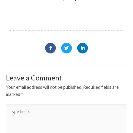
F
T
L
a
w
i
c
i
n
e
t
k
b
t
e
o
e
d
o
r
i
k
n
Leave a Comment
-
-
f
i
Your email address will not be published.
Required fields are
n
marked
*
Type
here..